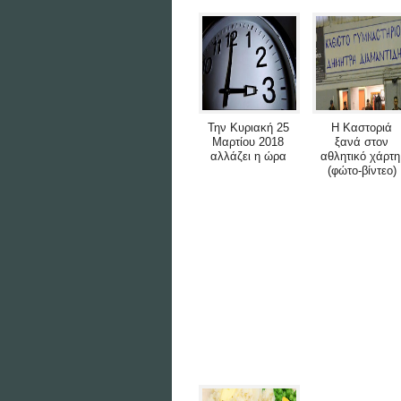
Την Κυριακή 25
Η Καστοριά
Μαρτίου 2018
ξανά στον
αλλάζει η ώρα
αθλητικό χάρτη
(φώτο-βίντεο)