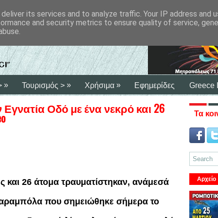
deliver its services and to analyze traffic. Your IP address and 
formance and security metrics to ensure quality of service, gen
abuse.
»
»
»
>
Τουρισμός >
Χρήσιμα
Εφημερίδες
Greece 
Εγνατία Οδό με ένα νεκρό και 26
Τα κοι
eo
Αρχείο
ης και 26 άτομα τραυματίστηκαν, ανάμεσά
ή καραμπόλα που σημειώθηκε σήμερα το