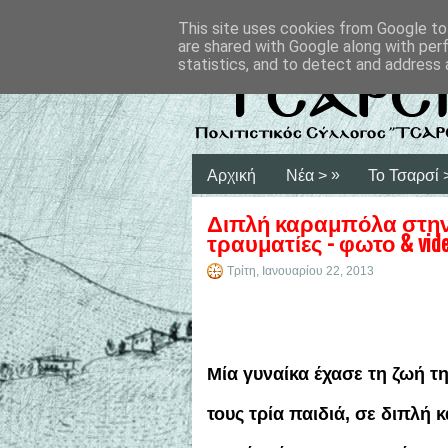
This site uses cookies from Google to 
are shared with Google along with per
statistics, and to detect and address 
»
Αρχική
Νέα >
Το Τσαρσί 
Διπλή καραμπόλα στην 
τραυματίες - φωτο & vid
Τρίτη, Ιανουαρίου 22, 2013
Μία γυναίκα έχασε τη ζωή τ
τους τρία παιδιά, σε διπλ