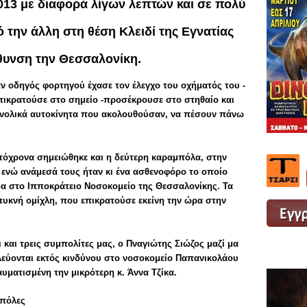
013 με διαφορά λίγων λεπτών και σε πολύ
 την άλλη στη θέση Κλειδί της Εγνατίας
θυνση την Θεσσαλονίκη.
 οδηγός φορτηγού έχασε τον έλεγχο του οχήματός του -
ικρατούσε στο σημείο -προσέκρουσε στο στηθαίο και
υνολικά αυτοκίνητα που ακολουθούσαν, να πέσουν πάνω
υτόχρονα σημειώθηκε και η δεύτερη καραμπόλα, στην
 ενώ ανάμεσά τους ήταν κι ένα ασθενοφόρο το οποίο
δα στο Ιπποκράτειο Νοσοκομείο της Θεσσαλονίκης. Τα
πυκνή ομίχλη, που επικρατούσε εκείνη την ώρα στην
και τρεις συμπολίτες μας, ο Πναγιώτης Σιώζος μαζί μα
ηλεύονται εκτός κινδύνου στο νοσοκομείο Παπανικολάου
υματισμένη την μικρότερη κ. Άννα Τζίκα.
μπόλες