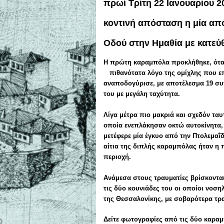
πρωί Τρίτη 22 Ιανουαρίου 2
κοντινή απόσταση η μία από
Οδού στην Ημαθία με κατεύ
Η πρώτη καραμπόλα προκλήθηκε, όταν
πιθανότατα λόγο της ομίχλης που επ
αναποδογύρισε, με αποτέλεσμα 19 σ
του με μεγάλη ταχύτητα.
Λίγα μέτρα πιο μακριά και σχεδόν τα
οποία ενεπλάκησαν οκτώ αυτοκίνητα,
μετέφερε μία έγκυο από την Πτολεμαΐ
αίτια της διπλής καραμπόλας ήταν η 
περιοχή.
Ανάμεσα στους τραυματίες βρίσκονται 
τις δύο κουνιάδες του οι οποίοι νοσ
της Θεσσαλονίκης, με σοβαρότερα τρα
Δείτε φωτογραφίες από τις δύο καρα