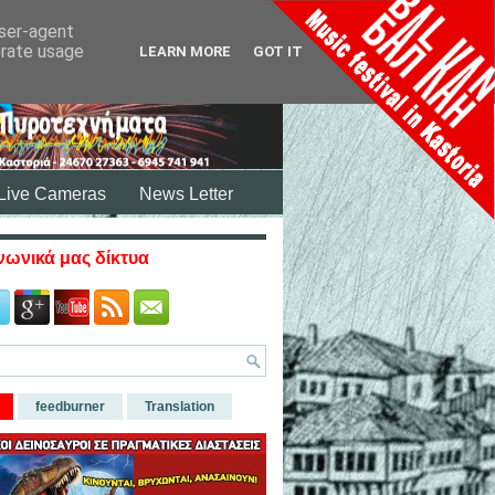
user-agent
erate usage
LEARN MORE
GOT IT
Live Cameras
News Letter
νωνικά μας δίκτυα
feedburner
Translation