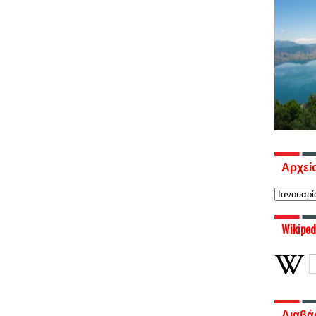
Αρχεί
Wikiped
Διαβά