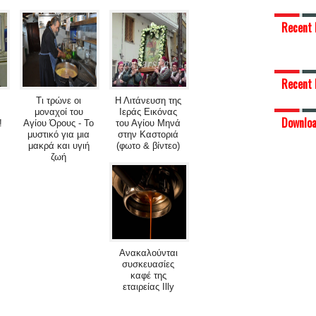
Recent 
Recent 
Τι τρώνε οι
Η Λιτάνευση της
μοναχοί του
Ιεράς Εικόνας
Downlo
!
Αγίου Όρους - Το
του Αγίου Μηνά
μυστικό για μια
στην Καστοριά
μακρά και υγιή
(φωτο & βίντεο)
ζωή
Ανακαλούνται
συσκευασίες
καφέ της
εταιρείας Illy