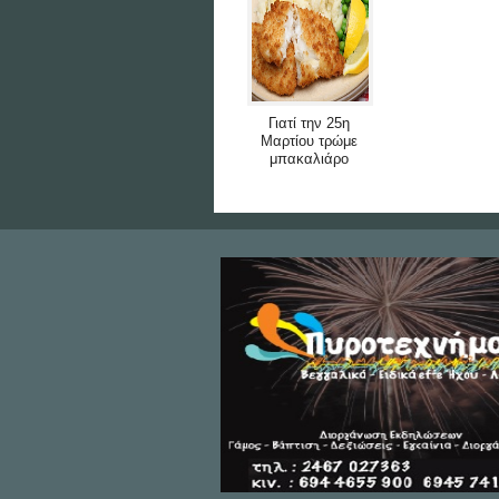
Γιατί την 25η
Μαρτίου τρώμε
μπακαλιάρο