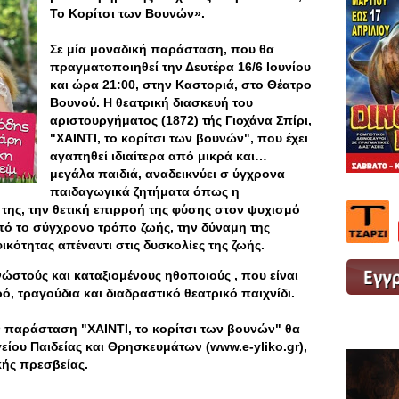
Το Κορίτσι των Βουνών».
Σε μία μοναδική παράσταση, που θα
πραγματοποιηθεί την Δευτέρα 16/6 Ιουνίου
και ώρα 21:00, στην Καστοριά, στο Θέατρο
Βουνού. Η θεατρική διασκευή του
αριστουργήματος (1872) τής Γιοχάνα Σπίρι,
"ΧΑΙΝΤΙ, το κορίτσι των βουνών", που έχει
αγαπηθεί ιδιαίτερα από μικρά και…
μεγάλα παιδιά, αναδεικνύει σ ύγχρονα
παιδαγωγικά ζητήματα όπως η
 της, την θετική επιρροή της φύσης στον ψυχισμό
πό το σύγχρονο τρόπο ζωής, την δύναμη της
ικότητας απέναντι στις δυσκολίες της ζωής.
ώστούς και καταξιομένους ηθοποιούς , που είναι
ό, τραγούδια και διαδραστικό θεατρικό παιχνίδι.
 παράσταση "ΧΑΙΝΤΙ, το κορίτσι των βουνών" θα
είου Παιδείας και Θρησκευμάτων (www.e-yliko.gr),
ικής πρεσβείας.