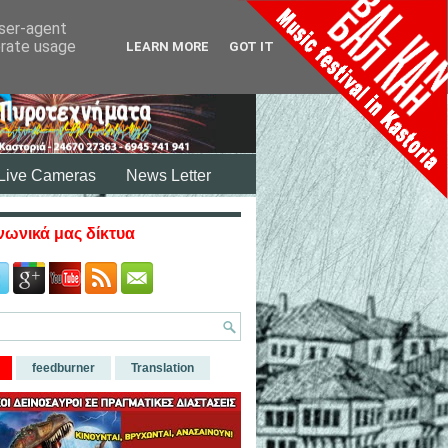
user-agent
erate usage
LEARN MORE
GOT IT
Live Cameras
News Letter
νωνικά μας δίκτυα
feedburner
Translation