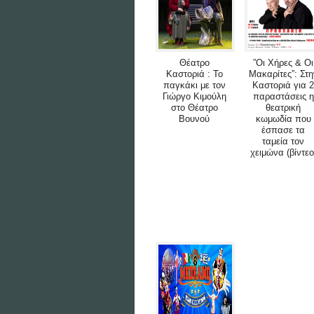
Θέατρο
”Οι Χήρες & Οι
Καστοριά : Το
Μακαρίτες”: Στη
παγκάκι με τον
Καστοριά για 2
Γιώργο Κιμούλη
παραστάσεις η
στο Θέατρο
θεατρική
Βουνού
κωμωδία που
έσπασε τα
ταμεία τον
χειμώνα (βίντεο