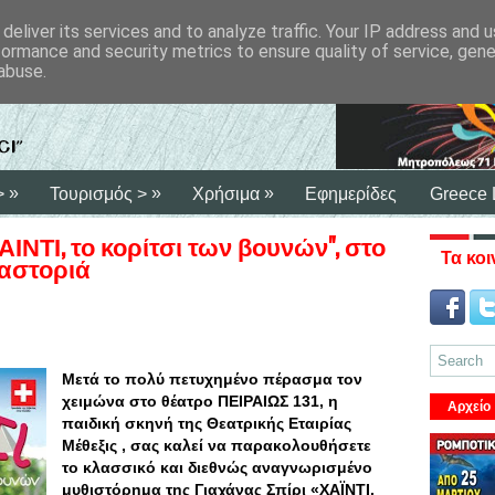
deliver its services and to analyze traffic. Your IP address and 
formance and security metrics to ensure quality of service, gen
abuse.
»
»
»
>
Τουρισμός >
Χρήσιμα
Εφημερίδες
Greece 
ΑΙΝΤΙ, το κορίτσι των βουνών", στο
Τα κοι
αστοριά
Μετά το πολύ πετυχημένο πέρασμα τον
χειμώνα στο θέατρο ΠΕΙΡΑΙΩΣ 131, η
Αρχείο
παιδική σκηνή της Θεατρικής Εταιρίας
Μέθεξις , σας καλεί να παρακολουθήσετε
το κλασσικό και διεθνώς αναγνωρισμένο
μυθιστόρημα της Γιαχάνας Σπίρι «XAΪΝΤΙ,