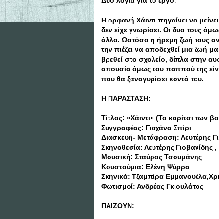
Δυο λόγια για το έργο:
Η ορφανή Χάιντι πηγαίνει να μείν
δεν είχε γνωρίσει. Οι δυο τους όμ
άλλο. Ωστόσο η ήρεμη ζωή τους ανα
την πιέζει να αποδεχθεί μια ζωή μ
βρεθεί στο σχολείο, δίπλα στην αυ
απουσία όμως του παππού της είνα
που θα ξαναγυρίσει κοντά του.
Η ΠΑΡΑΣΤΑΣΗ:
Τίτλος: «Χάιντι» (Το κορίτσι των β
Συγγραφέας: Γιοχάνα Σπίρι
Διασκευή- Μετάφραση: Λευτέρης Γ
Σκηνοθεσία: Λευτέρης Γιοβανίδης 
Μουσική: Σταύρος Τσουμάνης
Κουστούμια: Ελένη Ψύρρα
Σκηνικά: Τζαμπίρα Εμμανουέλα,Χ
Φωτισμοί: Ανδρέας Γκιουλάτος
ΠΑΙΖΟΥΝ: