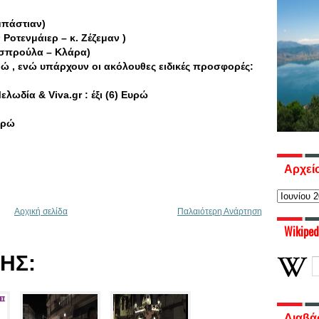
μπάστιαν)
Ροτενμάιερ – κ. Ζέζεμαν )
Ασπρούλα – Κλάρα)
υρώ , ενώ υπάρχουν οι ακόλουθες ειδικές προσφορές:
δία & Viva.gr : έξι (6) Ευρώ
υρώ
Αρχεί
Αρχική σελίδα
Παλαιότερη Ανάρτηση
Wikiped
ΗΣ:
Διαβά