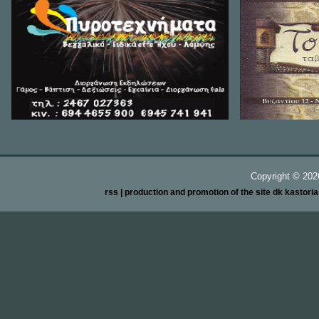
Copyright ©
20
rss
| production and promotion of the site dk kastori