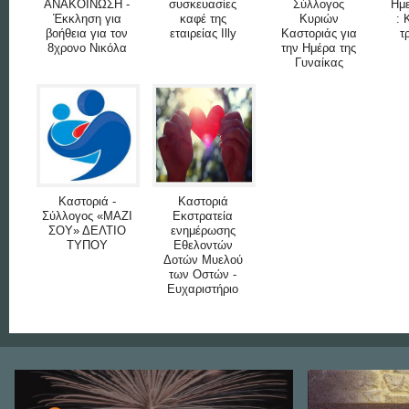
ΑΝΑΚΟΙΝΩΣΗ -
συσκευασίες
Σύλλογος
Ημε
Έκκληση για
καφέ της
Κυριών
: 
βοήθεια για τον
εταιρείας Illy
Καστοριάς για
τ
8χρονο Νικόλα
την Ημέρα της
Γυναίκας
Καστοριά -
Καστοριά
Σύλλογος «ΜΑΖΙ
Εκστρατεία
ΣΟΥ» ΔΕΛΤΙΟ
ενημέρωσης
ΤΥΠΟΥ
Εθελοντών
Δοτών Μυελού
των Οστών -
Ευχαριστήριο