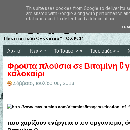
This site uses cookies from Google to deliver its s
are shared with Google along with performance and 
statistics, and to detect and address abuse.
LEA
»
»
»
Αρχική
Νέα >
Το Τσαρσί >
Τουρισμός >
Φρούτα πλούσια σε Βιταμίνη C γ
καλοκαίρι
Σάββατο, Ιουλίου 06, 2013
που χαρίζουν ενέργεια στον οργανισμό, ό