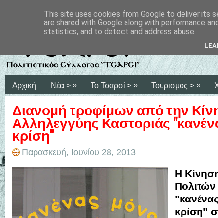
This site uses cookies from Google to deliver its s
are shared with Google along with performance and 
statistics, and to detect and address abuse.
LEA
»
»
»
Αρχική
Νέα >
Το Τσαρσί >
Τουρισμός >
Διανομή τροφίμων από την Κίν
Αλληλεγγύης Καστοριάς "κανέν
κρίση"
Παρασκευή, Ιουνίου 28, 2013
Η Κίνησ
Πολιτών
"κανένα
κρίση" σ