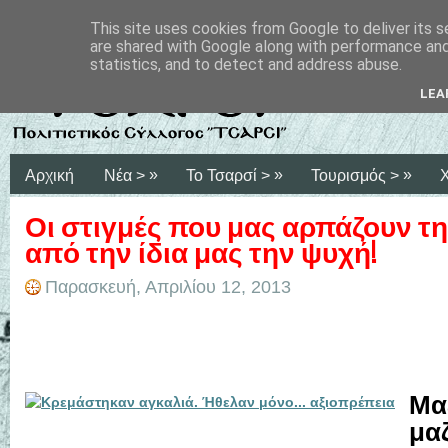
This site uses cookies from Google to deliver its s
are shared with Google along with performance and 
statistics, and to detect and address abuse.
LEA
»
»
»
Αρχική
Νέα >
Το Τσαρσί >
Τουρισμός >
Οι στιγμές που μας αρπάζουν τη
από την ίδια μας την ψυχή!
Παρασκευή, Απριλίου 12, 2013
Μα
μαζ