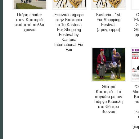
Πτήση charter
Ξεκινάει σήμερα
Kastoria - 1st
Ο
στην Καστοριά
στην Καστοριά
Fur Shopping
Έλ
μετά από πολλά
το 1ο Kastoria
Festival
Σ
χρόνια
Fur Shopping
(πρόγραμμα)
Θέ
Festival by
τη
Kastoria
International Fur
Fair
Θέατρο
”Ο
Καστοριά : Το
Μακ
παγκάκι με τον
Κα
Γιώργο Κιμούλη
πα
στο Θέατρο
Βουνού
κ
χει