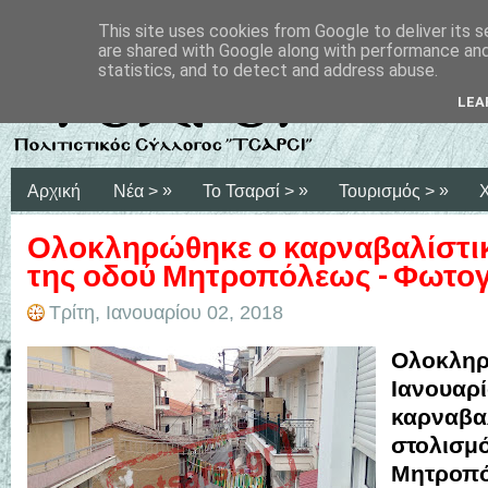
This site uses cookies from Google to deliver its s
are shared with Google along with performance and 
statistics, and to detect and address abuse.
LEA
»
»
»
Αρχική
Νέα >
Το Τσαρσί >
Τουρισμός >
Ολοκληρώθηκε ο καρναβαλίστι
της οδού Μητροπόλεως - Φωτο
Τρίτη, Ιανουαρίου 02, 2018
Ολοκληρ
Ιανουαρί
καρναβα
στολισμό
Μητροπό