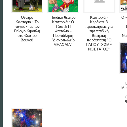
Θέατρο
Παιδικό θέατρο
Καστοριά -
Ο 
Καστοριά : Το
Καστοριά : Ο
Κερδίστε 3
παγκάκι με τον
Τζάκ & Η
προσκλήσεις για
Γιώργο Κιμούλη
Φασολιά -
την παιδική
στο Θέατρο
Προπώληση
θεατρική
Νο
Βουνού
"Δισκοπωλείο
παράσταση "Ο
ΜΕΛΩΔΙΑ"
ΠΑΠOYΤΣΩΜΕ
ΝΟΣ ΓΑΤΟΣ"
Μου
Φ