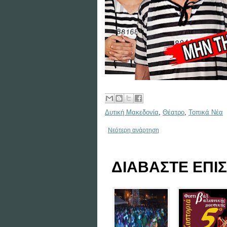
Δυτική Μακεδονία
,
Θέατρο
,
Τοπικά Νέα
Νεότερη ανάρτηση
ΔΙΑΒΑΣΤΕ ΕΠΙΣ