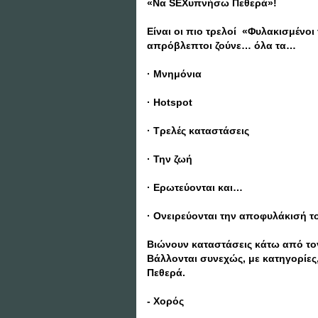
«Να SEXυπνήσω Πεθερά»!
Είναι οι πιο τρελοί «Φυλακισμένοι
απρόβλεπτοι ζούνε… όλα τα…
· Μνημόνια
· Ηotspot
· Τρελές καταστάσεις
· Την ζωή
· Ερωτεύονται και…
· Ονειρεύονται την αποφυλάκισή τ
Βιώνουν καταστάσεις κάτω από τον
Βάλλονται συνεχώς, με κατηγορίες,
Πεθερά.
- Χορός