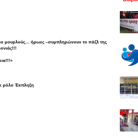
πιο μουρλούς… ήρωες –συμπληρώνουν το πάζλ της
ονιάς!!!
ια!!!»
σε ρόλο Έκπληξη