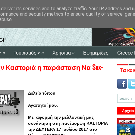
deliver its services and to analyze traffic. Your IP address and 
formance and security metrics to ensure quality of service, gen
abuse.
»
»
»
>
Τουρισμός >
Χρήσιμα
Εφημερίδες
Greece 
ν Καστοριά η παράσταση Να Sex-
Τα κοι
Δελτίο τύπου
Αγαπητοί μου,
Αρχείο
Με αφορμή την μελλοντική μας
συνάντηση στη πανέμορφη ΚΑΣΤΟΡΙΑ
την ΔΕΥΤΕΡΑ 17 Ιουλίου 2017 στο