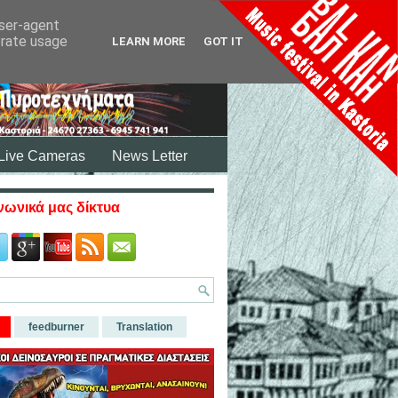
user-agent
erate usage
LEARN MORE
GOT IT
Live Cameras
News Letter
νωνικά μας δίκτυα
feedburner
Translation