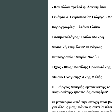
- Και άλλοι τρελοί φυλακισμένοι
Σενάριο & Σκηνοθεσία: Γιώργου Μ
Χορογραφίες: Ελεάνα Γλύκα
Ενδυματολόγος: Τούλα Μακρή
Μουσική επιμέλεια: Ν.Ρόγκας
Φωτογραφία: Μαρία Ναούμ
Ήχος - Φως: Βασίλης Πρινιωτάκης
Studio Ηχογ/σης: Άκης Μελής
Ο Γιώργος Μακρής εμπνευστής το
σκηνοθέτης- ηθοποιός αναφέρει:
«Εμπνέομαι από την εποχή που βι
για όλους μας! Πάντα η αστεία πλε