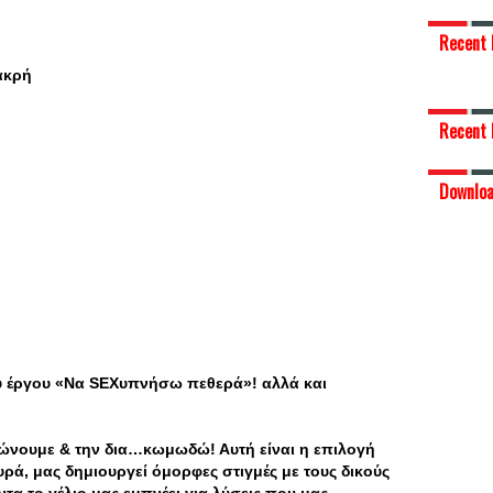
Recent 
ακρή
Recent 
Downlo
υ έργου «Να SEXυπνήσω πεθερά»! αλλά και
ώνουμε & την δια…κωμωδώ! Αυτή είναι η επιλογή
υρά, μας δημιουργεί όμορφες στιγμές με τους δικούς