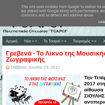
This site uses cookies from Google to deliver its s
are shared with Google along with performance and 
statistics, and to detect and address abuse.
LEA
»
»
»
Αρχική
Νέα >
Το Τσαρσί >
Τουρισμός >
Γρεβενά - Το Λίκνο της Μουσικής
Ζωγραφικής
Σάββατο, Ιουνίου 03, 2017
Την Τετά
2017 στ
αίθουσα
ΣΙΟΥΛΗΣ"
αντιπερι