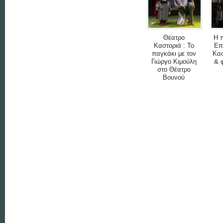
Θέατρο
Η 
Καστοριά : Το
Επ
παγκάκι με τον
Κασ
Γιώργο Κιμούλη
& 
στο Θέατρο
Βουνού