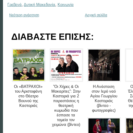
Γρεβενά
,
Δυτική Μακεδονία
,
Κοινωνία
Νεότερη ανάρτηση
Αρχική σελίδα
ΔΙΑΒΑΣΤΕ ΕΠΙΣΗΣ:
Οι «ΒΑΤΡΑΧΟΙ»
”Οι Χήρες & Οι
Η Ανάσταση
Ο
του Αριστοφάνη
Μακαρίτες”: Στην
στον Ιερό ναό
Έλ
στο Θέατρο
Καστοριά για 2
Αγίου Γεωργίου
Σ
Βουνού της
παραστάσεις η
Καστοριάς
Θέ
Καστοριάς
θεατρική
(βίντεο -
τη
κωμωδία που
φωτογραφίες)
έσπασε τα
ταμεία τον
χειμώνα (βίντεο)