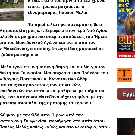
Μελά, εκεί όπου πριν από 112 χρόνια
έπεσε ηρωικά μαχόμενος ο
εθνομάρτυρας Παύλος Μελάς.
Το πρωί τελέστηκε αρχιερατική θεία
Μητροπολίτη μας κ.κ. Σεραφείμ στον Ιερό Ναό Αγίου
 Ακολούθησε μνημόσυνο υπέρ αναπαύσεως του Ήρωα
ατά του Μακεδονικού Αγώνα και μνεία από τον
ς Μακεδονίας, ο οποίος, όπως ο ίδιος μαρτυρεί σε
ι ζούσε μυστηριακά.
Μελά έγινε επιμνημόσυνη δέηση και ομιλία για τον
υθυντή του Γυμνασίου Μαυροχωρίου και Πρόεδρο του
 Άργους Ορεστικού, κ. Κωνσταντίνο Αδάμ.
πό τους εκπροσώπους των πολιτικών,
μακεδονικών σωματείων και μαθητών, με τμήμα του
ιμές, ενώ απόγονοι Μακεδονομάχοι ντυμένοι με την
ατεταγμένοι πλάι της προτομής του ηρώου.
ρώθηκαν με την Ωδή στον Ήρωα από την
αστοριανή Συμφωνία», περιήγηση στο σπίτι όπου
 Παύλος Μελάς καθώς καθώς και στο κενοτάφιο, όπου