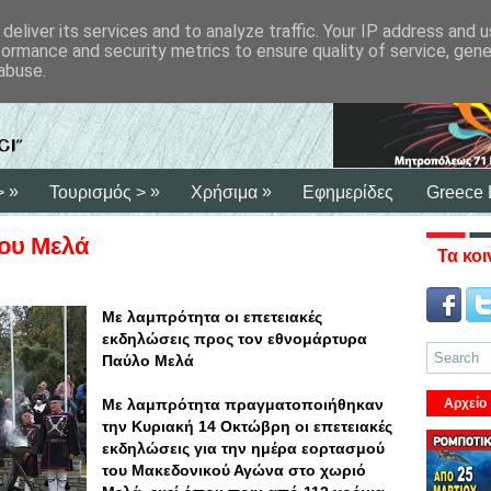
deliver its services and to analyze traffic. Your IP address and 
formance and security metrics to ensure quality of service, gen
abuse.
»
»
»
>
Τουρισμός >
Χρήσιμα
Εφημερίδες
Greece 
ου Μελά
Τα κοι
Με λαμπρότητα οι επετειακές
εκδηλώσεις προς τον εθνομάρτυρα
Παύλο Μελά
Mε λαμπρότητα πραγματοποιήθηκαν
Αρχείο
την Κυριακή 14 Οκτώβρη οι επετειακές
εκδηλώσεις για την ημέρα εορτασμού
του Μακεδονικού Αγώνα στο χωριό