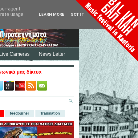
user-agent
erate usage
LEARN MORE
GOT IT
Live Cameras
News Letter
νωνικά μας δίκτυα
feedburner
Translation