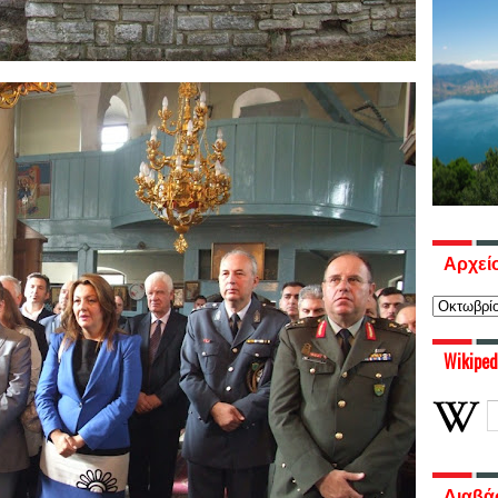
Αρχεί
Wikiped
Διαβά