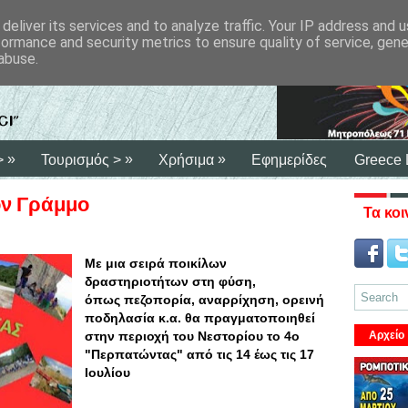
deliver its services and to analyze traffic. Your IP address and 
formance and security metrics to ensure quality of service, gen
abuse.
»
»
»
>
Τουρισμός >
Χρήσιμα
Εφημερίδες
Greece 
ον Γράμμο
Τα κοι
Με μια σειρά ποικίλων
δραστηριοτήτων στη φύση,
όπως πεζοπορία, αναρρίχηση, ορεινή
ποδηλασία κ.α. θα πραγματοποιηθεί
στην περιοχή του Νεστορίου το 4ο
Αρχείο
"Περπατώντας" από τις 14 έως τις 17
Ιουλίου