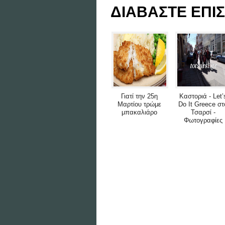
ΔΙΑΒΑΣΤΕ ΕΠΙΣ
Γιατί την 25η
Καστοριά - Let’
Μαρτίου τρώμε
Do It Greece στ
μπακαλιάρο
Τσαρσί -
Φωτογραφίες