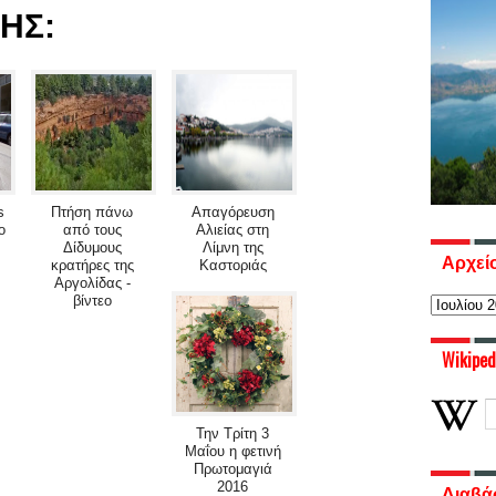
ΗΣ:
s
Πτήση πάνω
Απαγόρευση
ο
από τους
Αλιείας στη
Δίδυμους
Λίμνη της
Αρχεί
κρατήρες της
Καστοριάς
Αργολίδας -
βίντεο
Wikiped
Την Τρίτη 3
Μαΐου η φετινή
Πρωτομαγιά
2016
Διαβά