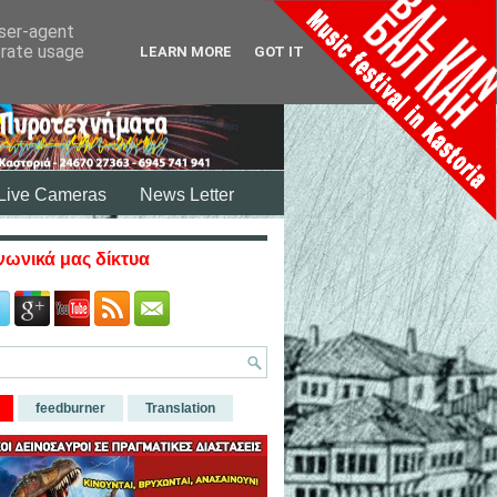
user-agent
erate usage
LEARN MORE
GOT IT
Live Cameras
News Letter
νωνικά μας δίκτυα
feedburner
Translation