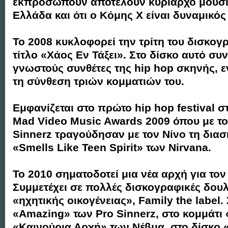
εκπροσωπούν αποτελούν κυρίαρχο μουσικ
Ελλάδα και ότι ο Κόμης Χ είναι δυναμικό
Το 2008 κυκλοφορεί την τρίτη του δισκογ
τίτλο «Χάος Εν Τάξει». Στο δίσκο αυτό συ
γνωστούς συνθέτες της hip hop σκηνής, 
τη σύνθεση τριών κομματιών του.
Εμφανίζεται στο πρώτο hip hop festival σ
Mad Video Music Awards 2009 όπου με το
Sinnerz τραγούδησαν με τον Νίνο τη διασ
«Smells Like Teen Spirit» των Nirvana.
Το 2010 σηματοδοτεί μια νέα αρχή για τον
Συμμετέχει σε πολλές δισκογραφικές δουλε
«ηχητικής οικογένειας», Family the label.
«Amazing» των Pro Sinnerz, στο κομμάτι «
«Καινούρια Αρχή» των Νέβμα, στο δίσκο 