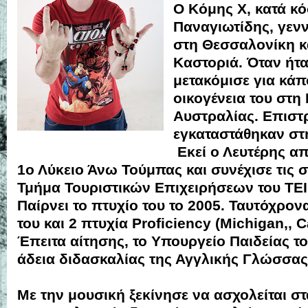
Ο Κόμης Χ, κατά κό
Παναγιωτίδης, γεν
στη Θεσσαλονίκη κ
Καστοριά. Όταν ήτ
μετακόμισε για κάπ
οικογένεια του στη
Αυστραλίας. Επιστ
εγκαταστάθηκαν στ
Εκεί ο Λευτέρης α
1ο Λύκειο Άνω Τούμπας και συνέχισε τις 
Τμήμα Τουριστικών Επιχειρήσεων του ΤΕΙ
Παίρνει το πτυχίο του το 2005. Ταυτόχρον
του και 2 πτυχία Proficiency (Michigan,, 
Έπειτα αίτησης, το Υπουργείο Παιδείας το
άδεια διδασκαλίας της Αγγλικής Γλώσσας
Με την μουσική ξεκίνησε να ασχολείται στ