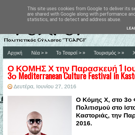
This site uses cookies from Google to deliver its s
are shared with Google along with performance and 
statistics, and to detect and address abuse.
LEA
»
»
»
Αρχική
Νέα >
Το Τσαρσί >
Τουρισμός >
Ο ΚΟΜΗΣ Χ την Παρασκευή 1 Ιου
3ο Mediterranean Culture Festival in Kast
Δευτέρα, Ιουνίου 27, 2016
Ο Κόμης Χ, στο 3ο
Πολιτισμού στο Ιστ
Καστοριάς, την Πα
2016.