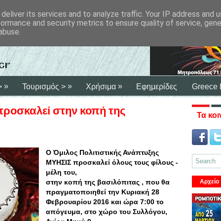
deliver its services and to analyze traffic. Your IP address and 
formance and security metrics to ensure quality of service, gen
abuse.
»
»
»
>
Τουρισμός >
Χρήσιμα
Εφημερίδες
Greece 
προσκαλεί στην κοπή της
Τα κοι
Ο Όμιλος Πολιτιστικής Ανάπτυξης
ΜΥΗΣΙΣ προσκαλεί όλους τους φίλους -
μέλη του,
στην κοπή της βασιλόπιτας , που θα
Αρχείο
πραγματοποιηθεί την Κυριακή 28
Φεβρουαρίου 2016 και ώρα 7:00 το
απόγευμα, στο χώρο του Συλλόγου,