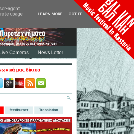
user-agent
erate usage
LEARN MORE
GOT IT
Live Cameras
News Letter
νωνικά μας δίκτυα
feedburner
Translation