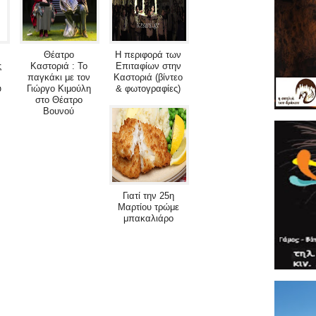
Θέατρο
Η περιφορά των
ς
Καστοριά : Το
Επιταφίων στην
παγκάκι με τον
Καστοριά (βίντεο
ύ
Γιώργο Κιμούλη
& φωτογραφίες)
στο Θέατρο
Βουνού
Γιατί την 25η
Μαρτίου τρώμε
μπακαλιάρο