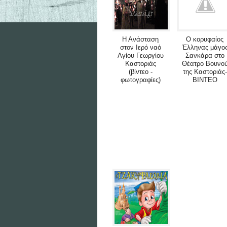
Η Ανάσταση
Ο κορυφαίος
στον Ιερό ναό
Έλληνας μάγο
Αγίου Γεωργίου
Σανκάρα στο
Καστοριάς
Θέατρο Βουνο
(βίντεο -
της Καστοριάς-
φωτογραφίες)
BINTEO