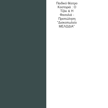
Παιδικό θέατρο
Καστοριά : Ο
Τζάκ & Η
Φασολιά -
Προπώληση
"Δισκοπωλείο
ΜΕΛΩΔΙΑ"