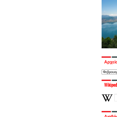
Αρχεί
Wikiped
Διαβά