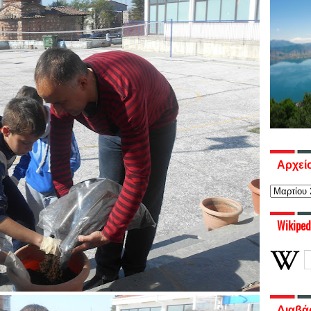
Αρχεί
Wikiped
Διαβά