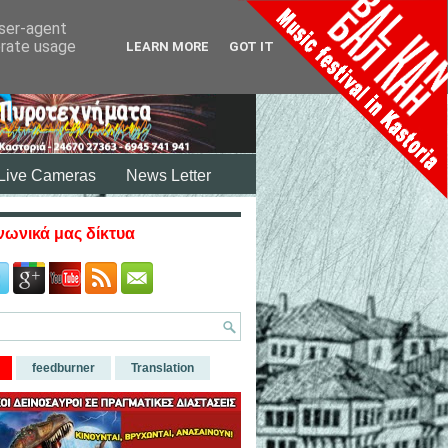
user-agent
erate usage
LEARN MORE
GOT IT
Live Cameras
News Letter
νωνικά μας δίκτυα
feedburner
Translation