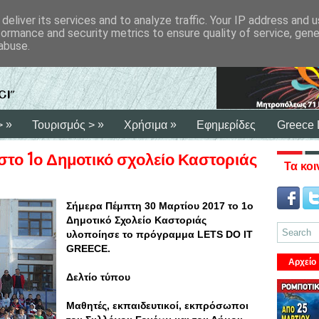
deliver its services and to analyze traffic. Your IP address and 
formance and security metrics to ensure quality of service, gen
abuse.
»
»
»
>
Τουρισμός >
Χρήσιμα
Εφημερίδες
Greece 
ce στο 1ο Δημοτικό σχολείο Καστοριάς
Τα κοι
Σήμερα Πέμπτη 30 Μαρτίου 2017 το 1ο
Δημοτικό Σχολείο Καστοριάς
υλοποίησε το πρόγραμμα LETS DO IT
GREECE.
Αρχείο
Δελτίο τύπου
Μαθητές, εκπαιδευτικοί, εκπρόσωποι