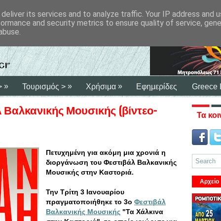
deliver its services and to analyze traffic. Your IP address and 
formance and security metrics to ensure quality of service, gen
abuse.
»
»
»
>
Τουρισμός >
Χρήσιμα
Εφημερίδες
Greece 
λ Βαλκανικής Μουσικής (βίντεο-
Τα κοι
Πετυχημένη για ακόμη μια χρονιά η
διοργάνωση του Φεστιβάλ Βαλκανικής
Μουσικής στην Καστοριά.
Αρχείο
Την Τρίτη 3 Ιανουαρίου
πραγματοποιήθηκε το 3ο
Φεστιβάλ
Βαλκανικής Μουσικής
"Τα Χάλκινα