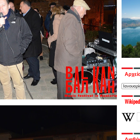
Αρχεί
Wikiped
Διαβά