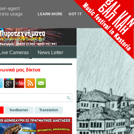
user-agent
erate usage
LEARN MORE
GOT IT
Live Cameras
News Letter
νωνικά μας δίκτυα
feedburner
Translation