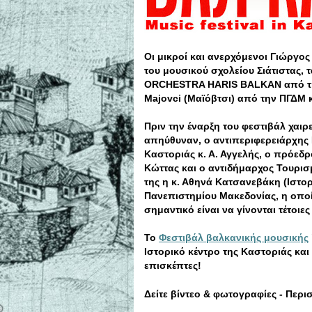
Οι μικροί και ανερχόμενοι Γιώργο
του μουσικού σχολείου Σιάτιστας,
ORCHESTRA HARIS BALKAN από την
Majovci (Μαϊόβτσι) από την ΠΓΔΜ 
Πριν την έναρξη του φεστιβάλ χαι
απηύθυναν, ο αντιπεριφερειάρχης 
Καστοριάς κ. Α. Αγγελής, ο πρόεδρ
Κώττας και ο αντιδήμαρχος Τουρισμ
της η κ. Αθηνά Κατσανεβάκη (Ιστο
Πανεπιστημίου Μακεδονίας, η οποί
σημαντικό είναι να γίνονται τέτοιε
Το
Φεστιβάλ βαλκανικής μουσικής
Ιστορικό κέντρο της Καστοριάς και
επισκέπτες!
Δείτε βίντεο & φωτογραφίες - Περι