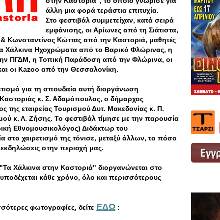
στην Καστοριά", το οποίο γνώρισε για
άλλη μια φορά τεράστια επιτυχία.
Στο φεστιβάλ συμμετείχαν, κατά σειρά
εμφάνισης, οι Αρίωνες από τη Σιάτιστα,
ς & Κωνσταντίνος Κώττας από την Καστοριά, μαθητές
 τα Χάλκινα Ηχοχρώματα από το Βαρικό Φλώρινας, η
 ΠΓΔΜ, η Τοπική Παράδοση από την Φλώρινα, οι
και οι Kazoo από την Θεσσαλονίκη.
ρετισμό για τη σπουδαία αυτή διοργάνωση
Καστοριάς κ. Σ. Αδαμόπουλος, ο δήμαρχος
ος της εταιρείας Τουρισμού Δυτ. Μακεδονίας κ. Π.
ού κ. Λ. Ζήσης. Το φεστιβάλ τίμησε με την παρουσία
ρική Εθνομουσικολόγος) Διδάκτωρ του
α στο χαιρετισμό της τόνισε, μεταξύ άλλων, το πόσο
ς εκδηλώσεις στην περιοχή μας.
"Τα Χάλκινα στην Καστοριά" διοργανώνεται στο
 υποδέχεται κάθε χρόνο, όλο και περισσότερους
ΕΔΩ
σσότερες φωτογραφίες, δείτε
: