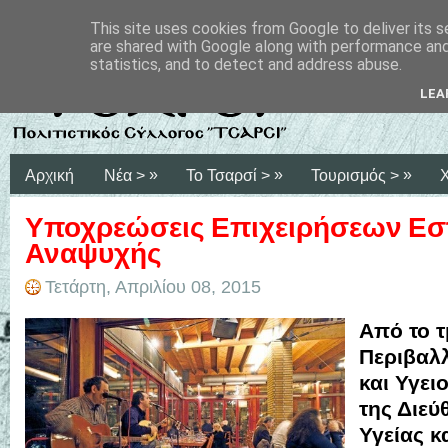
This site uses cookies from Google to deliver its s
are shared with Google along with performance and 
statistics, and to detect and address abuse.
LEA
»
»
»
Αρχική
Νέα >
Το Τσαρσί >
Τουρισμός >
Υποχρεώσεις Επιχειρήσεων Εστ
Αναψυχής
Τετάρτη, Απριλίου 08, 2015
Από το 
Περιβαλλ
και Υγει
της Διε
Υγείας κ