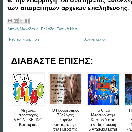
6. Την εφαρμογή του συστήματος αυτοελέ
των απαραίτητων αρχείων επαλήθευσης.
Δυτική Μακεδονία
,
Ελλάδα
,
Τοπικά Νέα
Νεότερη ανάρτηση
Αρχική σελίδα
ΔΙΑΒΑΣΤΕ ΕΠΙΣΗΣ:
Μεγάλες
Ο Προοδευτικός
Το Circo
Π
προσφορές
Σύλλογος
Medrano στην
MEGA TSELINO
Κυριών
Καστοριά από
Καστοριάς
Καστοριάς για
την Παρασκευή
την Ημέρα της
5 Απριλίου μέχρι
ΦΩ