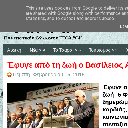
This site uses cookies from Google to deliver its s
are shared with Google along with performance and 
statistics, and to detect and address abuse.
LEA
»
»
»
Αρχική
Νέα >
Το Τσαρσί >
Τουρισμός >
Έφυγε από τη ζωή ο Βασίλειος
Πέμπτη, Φεβρουαρίου 05, 2015
Έφυγε σ
ζωή- 5 Φ
ξημερώμ
καρδιάς,
κοινωνία
συνταξι