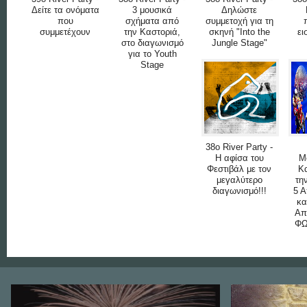
Δείτε τα ονόματα
3 μουσικά
Δηλώστε
που
σχήματα από
συμμετοχή για τη
συμμετέχουν
την Καστοριά,
σκηνή "Into the
ει
στο διαγωνισμό
Jungle Stage"
για το Youth
Stage
38ο River Party -
Η αφίσα του
M
Φεστιβάλ με τον
Κ
μεγαλύτερο
τη
διαγωνισμό!!!
5 Α
κα
Απ
ΦΩ