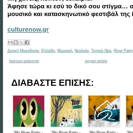
Άφησε τώρα κι εσύ το δικό σου στίγμα… 
μουσικό και κατασκηνωτικό φεστιβάλ της
culturenow.gr
Δυτική Μακεδονία
,
Ελλάδα
,
Μουσική
,
Νεολαία
,
Τοπικά Νέα
,
River Party
Νεότερη ανάρτηση
Αρχική σελίδα
ΔΙΑΒΑΣΤΕ ΕΠΙΣΗΣ:
39ο River Party -
38ο River Party -
38ο River Party -
38ο