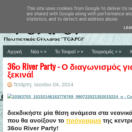
This site uses cookies from Google to deliver its s
are shared with Google along with performance and 
statistics, and to detect and address abuse.
LEA
»
»
»
Αρχική
Νέα >
Το Τσαρσί >
Τουρισμός >
36ο River Party - Ο διαγωνισμός για
ξεκινά!
Τετάρτη, Ιουνίου 04, 2014
διεκδικήστε μία θέση ανάμεσα στα νεανι
που θα ανοίξουν το
πρόγραμμα
της κεντρ
36ου River Party!