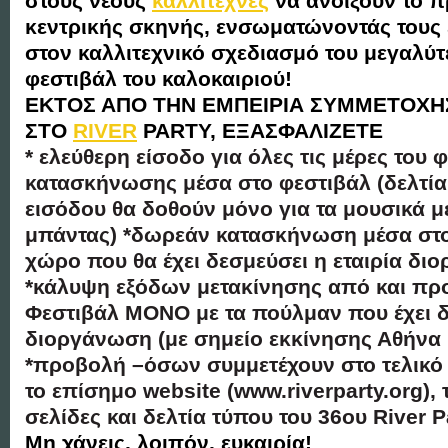
στους νέους
καλλιτέχνες
να ανοίξουν το 
κεντρικής σκηνής, ενσωματώνοντάς τους 
στον καλλιτεχνικό σχεδιασμό του μεγαλύ
φεστιβάλ του καλοκαιριού!
ΕΚΤΟΣ ΑΠΟ ΤΗΝ ΕΜΠΕΙΡΙΑ ΣΥΜΜΕΤΟΧΗ
ΣΤΟ
RIVER
PARTY, ΕΞΑΣΦΑΛΙΖΕΤΕ
* ελεύθερη είσοδο για όλες τις μέρες του 
κατασκήνωσης μέσα στο φεστιβάλ (δελτία
εισόδου θα δοθούν μόνο για τα μουσικά μ
μπάντας) *δωρεάν κατασκήνωση μέσα στο
χώρο που θα έχει δεσμεύσει η εταιρία δ
*κάλυψη εξόδων μετακίνησης από και πρ
Φεστιβάλ ΜΟΝΟ με τα πούλμαν που έχει δ
διοργάνωση (με σημείο εκκίνησης Αθήνα 
*προβολή –όσων συμμετέχουν στο τελικό 
το επίσημο website (www.riverparty.org), 
σελίδες και δελτία τύπου του 36ου River P
Μη χάνεις, λοιπόν, ευκαιρία!