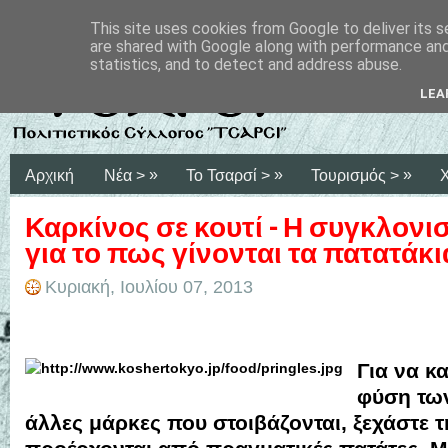
This site uses cookies from Google to deliver its s
are shared with Google along with performance and 
statistics, and to detect and address abuse.
LEA
»
»
»
Αρχική
Νέα >
Το Τσαρσί >
Τουρισμός >
Καρκίνος σε κουτί - Η συγκλονι
για το πως γίνονται τα πατατάκια 
Κυριακή, Ιουλίου 07, 2013
Για να κ
φύση των
άλλες μάρκες που στοιβάζονται, ξεχάστε τ