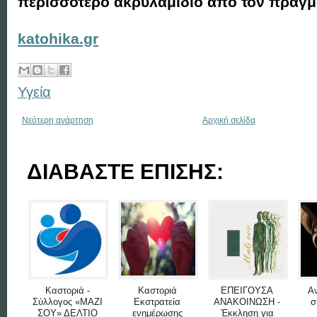
περισσότερο ακρυλαμίδιο από τον πραγμα
katohika.gr
Υγεία
Νεότερη ανάρτηση
Αρχική σελίδα
ΔΙΑΒΑΣΤΕ ΕΠΙΣΗΣ:
Καστοριά -
Καστοριά
ΕΠΕΙΓΟΥΣΑ
Α
Σύλλογος «ΜΑΖΙ
Εκστρατεία
ΑΝΑΚΟΙΝΩΣΗ -
σ
ΣΟΥ» ΔΕΛΤΙΟ
ενημέρωσης
Έκκληση για